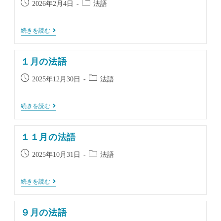
投
投
2026年2月4日
法語
稿
稿
公
カ
２
続きを読む
開
テ
月
日:
ゴ
の
法
リ
１月の法語
語
ー:
投
投
2025年12月30日
法語
稿
稿
公
カ
１
続きを読む
開
テ
月
日:
ゴ
の
法
リ
１１月の法語
語
ー:
投
投
2025年10月31日
法語
稿
稿
公
カ
１
続きを読む
開
テ
１
日:
ゴ
月
の
リ
９月の法語
法
ー:
語