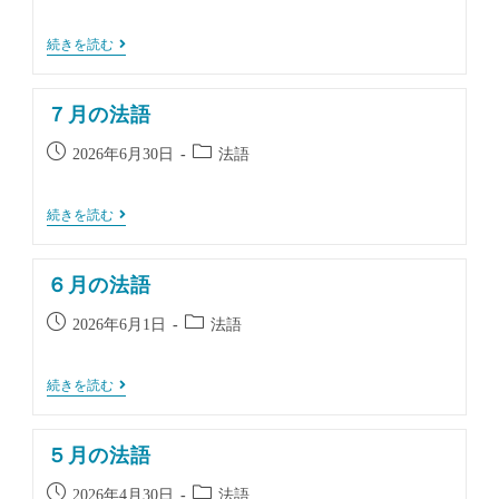
稿
稿
公
カ
8
続きを読む
開
テ
月
日:
ゴ
の
法
リ
７月の法語
語
ー:
投
投
2026年6月30日
法語
稿
稿
公
カ
７
続きを読む
開
テ
月
日:
ゴ
の
法
リ
６月の法語
語
ー:
投
投
2026年6月1日
法語
稿
稿
公
カ
６
続きを読む
開
テ
月
日:
ゴ
の
法
リ
５月の法語
語
ー:
投
投
2026年4月30日
法語