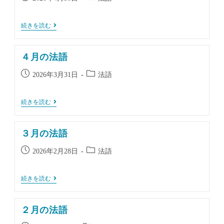
稿
稿
公
カ
５
続きを読む
開
テ
月
日:
ゴ
の
法
リ
４月の法語
語
ー:
投
投
2026年3月31日
法語
稿
稿
公
カ
４
続きを読む
開
テ
月
日:
ゴ
の
法
リ
３月の法語
語
ー:
投
投
2026年2月28日
法語
稿
稿
公
カ
３
続きを読む
開
テ
月
日:
ゴ
の
法
リ
２月の法語
語
ー: