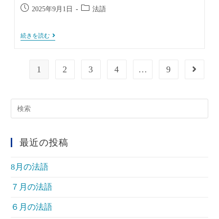
投
投
2025年9月1日
法語
稿
稿
公
カ
９
続きを読む
開
テ
月
日:
ゴ
の
法
リ
語
1
2
3
4
…
9
ー:
次のペ
サ
イ
ト
内
最近の投稿
検
索
8月の法語
７月の法語
６月の法語