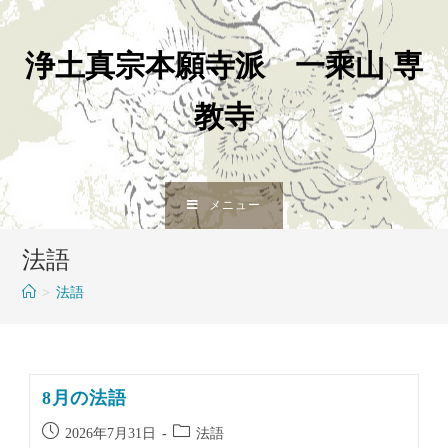
コ
ン
テ
浄土真宗本願寺派 一乘山 専
ン
ツ
教寺
へ
ス
キ
ッ
メニュー
プ
法語
>
法語
8月の法語
投
投
2026年7月31日
法語